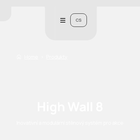
CS
Home
›
Produkty
High Wall 8
Inovativní a modulární stěnový systém pro akce