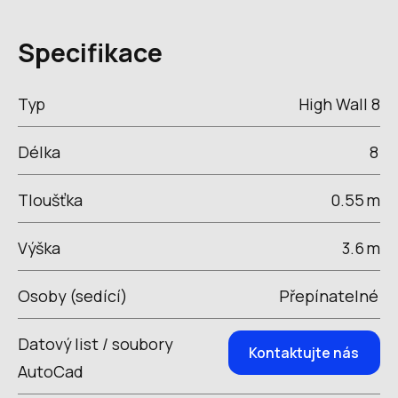
Specifikace
Typ
High Wall 8
Délka
8
Tloušťka
0.55
m
Výška
3.6
m
Osoby (sedící)
Přepínatelné
Datový list / soubory
Kontaktujte nás
AutoCad