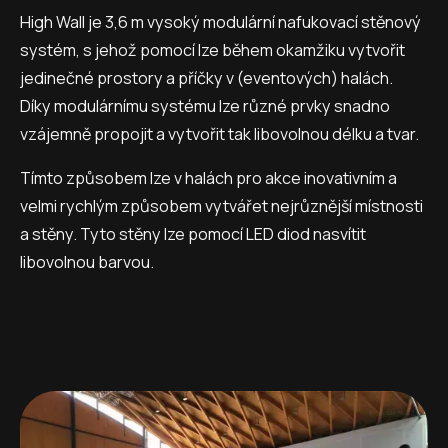
High Wall je 3,6 m vysoký modulární nafukovací stěnový
systém, s jehož pomocí lze během okamžiku vytvořit
jedinečné prostory a příčky v (eventových) halách.
Díky modulárnímu systému lze různé prvky snadno
vzájemně propojit a vytvořit tak libovolnou délku a tvar.
Tímto způsobem lze v halách pro akce inovativním a
velmi rychlým způsobem vytvářet nejrůznější místnosti
a stěny. Tyto stěny lze pomocí LED diod nasvítit
libovolnou barvou.