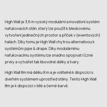
High Wall je 3,6 m vysoký modulární a inovativní systém
nafukovacích stěn, který lze použít k bleskovému
vytvoření jedinečných prostor a příček v (eventových)
halách. Díky tomu je High Wall chytrou alternativou k
systémům pipe & drape. Díky modulárnímu
nafukovacímu systému lze snadno spojovat různé
prvky a vytvářet tak libovolné délky a tvary.
High Wall 8m má délku 8 m a je volitelně k dispozici s
dveřním systémem uprostřed stěny. Tento High Wall
8m je k dispozici v bílé a černé barvě.