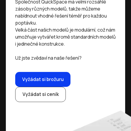
Společnost QuickSpace má velmi rozsáhlé
zásoby různých modelů, takže můžeme
nabídnout vhodné řešení téměř pro každou
poptávku.
Velká část našich modelů je modulární, což nám
umožňuje vytvářet kromě standardních modelů
i jedinečné konstrukce.
Už jste zvědaví na naše řešení?
Vyžádat si brožuru
Vyžádat si ceník