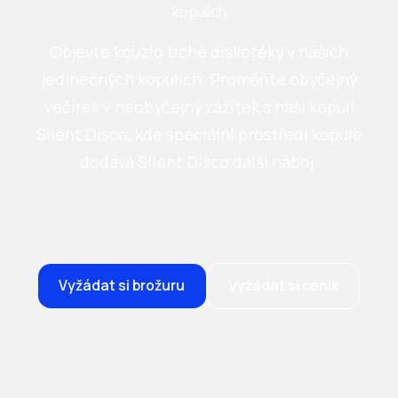
kopulích
Objevte kouzlo tiché diskotéky v našich
jedinečných kopulích. Proměňte obyčejný
večírek v neobyčejný zážitek s naší kopulí
Silent Disco, kde speciální prostředí kopule
dodává Silent Disco další náboj.
Vyžádat si brožuru
Vyžádat si ceník