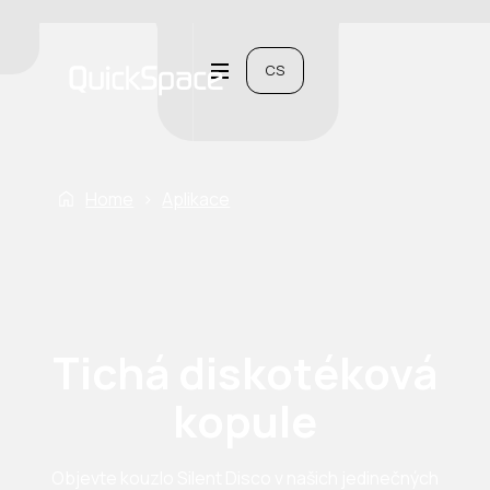
CS
Home
›
Aplikace
Tichá diskotéková
kopule
Objevte kouzlo Silent Disco v našich jedinečných