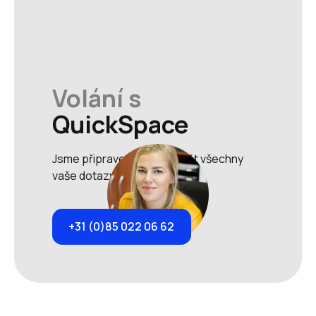
Volání s
QuickSpace
Jsme připraveni zodpovědět všechny
vaše dotazy.
+31 (0)85 022 06 62