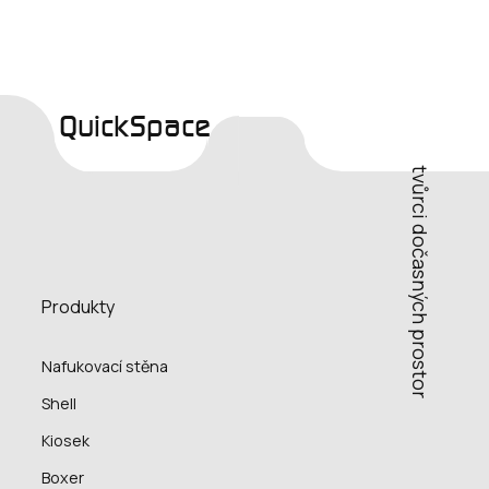
QuickSpace
tvůrci dočasných prostor
Produkty
Nafukovací stěna
Shell
Kiosek
Boxer