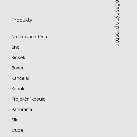
tvůrci dočasných prostor
Produkty
Nafukovací stěna
Shell
Kiosek
Boxer
Kancelář
Kopule
Projekční kopule
Panorama
Silo
Cube