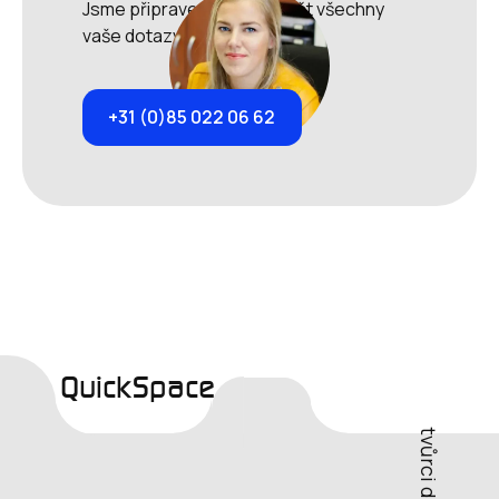
Jsme připraveni zodpovědět všechny
vaše dotazy.
+31 (0)85 022 06 62
QuickSpace