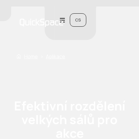
CS
Home
›
Aplikace
Efektivní rozdělení
velkých sálů pro
akce