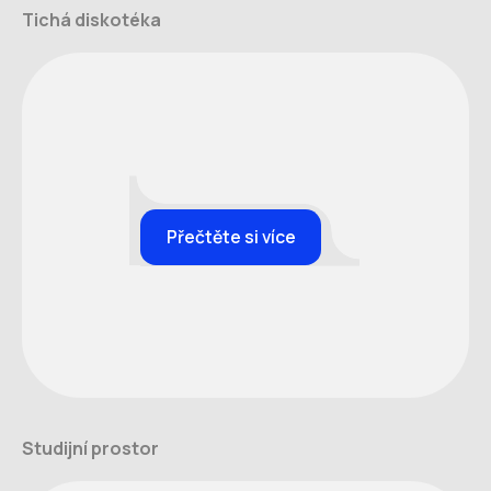
Tichá diskotéka
Přečtěte si více
Studijní prostor