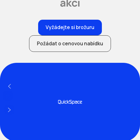
akci
Vyžádejte si brožuru
Požádat o cenovou nabídku