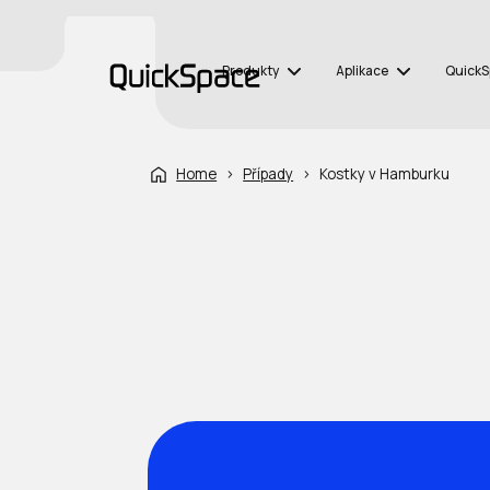
Produkty
Aplikace
Quick
Home
›
Případy
›
Kostky v Hamburku