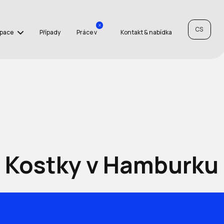
x
CS
Space
Případy
Práce v
Kontakt & nabídka
Kostky v Hamburku