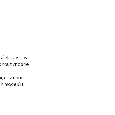
sáhlé zásoby
dnout vhodné
í, což nám
ch modelů i