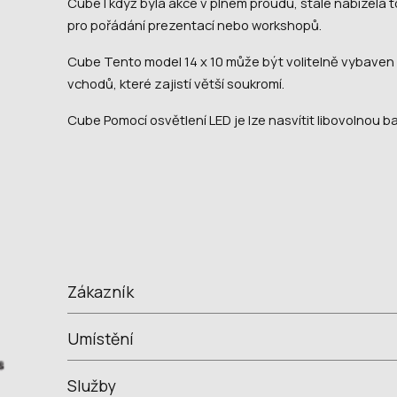
Cube I když byla akce v plném proudu, stále nabízela 
pro pořádání prezentací nebo workshopů.
Cube Tento model 14 x 10 může být volitelně vybaven 
vchodů, které zajistí větší soukromí.
Cube Pomocí osvětlení LED je lze nasvítit libovolnou ba
Zákazník
Umístění
Služby