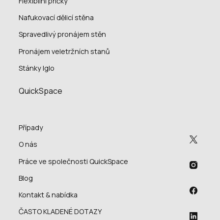
Flexibilní příčky
Nafukovací dělicí stěna
Spravedlivý pronájem stěn
Pronájem veletržních stanů
Stánky Iglo
QuickSpace
Případy
O nás
Práce ve společnosti QuickSpace
Blog
Kontakt & nabídka
ČASTO KLADENÉ DOTAZY