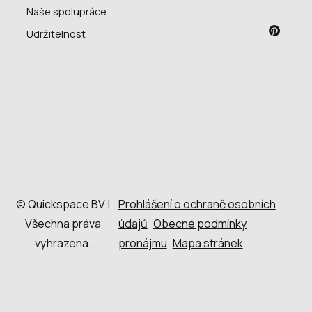
Naše spolupráce
Udržitelnost
© Quickspace BV |
Prohlášení o ochraně osobních
Všechna práva
údajů
Obecné podmínky
vyhrazena.
pronájmu
Mapa stránek