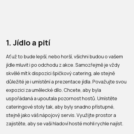
1. Jídlo a pití
Ať už to bude lepší, nebo horší, všichni budou o vašem
jídle mluvit i po odchodu z akce. Samozřejmě je vždy
skvělé mít k dispozici špičkový catering, ale stejně
důležité je i umístění a prezentace jídla. Považujte svou
expozici za umělecké dílo. Chcete, aby byla
uspořádaná a upoutala pozornost hostů. Umístěte
cateringové stoly tak, aby byly snadno přístupné,
stejně jako váš nápojový servis. Využijte prostor a
zajistěte, aby se vaši hladoví hosté mohli rychle najíst.