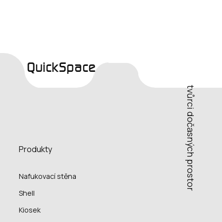
QuickSpace
tvůrci dočasných prostor
Produkty
Nafukovací stěna
Shell
Kiosek