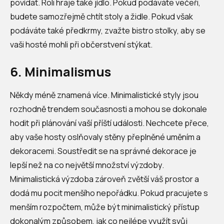
povídat. Roli hraje také jídlo. Pokud podáváte večeři,
budete samozřejmě chtít stoly a židle. Pokud však
podáváte také předkrmy, zvažte bistro stolky, aby se
vaši hosté mohli při občerstvení stýkat.
6. Minimalismus
Někdy méně znamená více. Minimalistické styly jsou
rozhodně trendem současnosti a mohou se dokonale
hodit při plánování vaší příští události. Nechcete přece,
aby vaše hosty oslňovaly stěny přeplněné uměním a
dekoracemi. Soustředit se na správné dekorace je
lepší než na co největší množství výzdoby.
Minimalistická výzdoba zároveň zvětší váš prostor a
dodá mu pocit menšího nepořádku. Pokud pracujete s
menším rozpočtem, může být minimalistický přístup
dokonalým způsobem, jak co nejlépe využít svůj