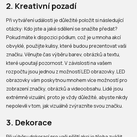
2. Kreativní pozadí
Při vytváření události je důležité položit si následující
otázky: Kdo jste a jaké sdělení se snažíte předat?
Pokud máte k dispozici pódium, což je u mnoha akcí
obvyklé, použijte kulisy, které budou prezentovat vaši
značku. Věnujte čas výběru barev, obrázků a textu,
které upoutají pozornost. V závislosti na vašem
rozpočtu jsou jednou z možností LED obrazovky. LED
obrazovky vám poskytnou mnohem více možností pro
zobrazení značky, obrázků a videoobsahu. Lidé jsou
extrémně vizuální, proto je vždy důležité, abyste nikdy
nepolevili v tom, jak vizuálně zvýrazníte svou značku.
3. Dekorace
Při výběru dekorací pro vaši příští akci je třeba zvážit