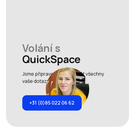
Volání s
QuickSpace
Jsme připraveni zodpovědět všechny
vaše dotazy.
+31 (0)85 022 06 62