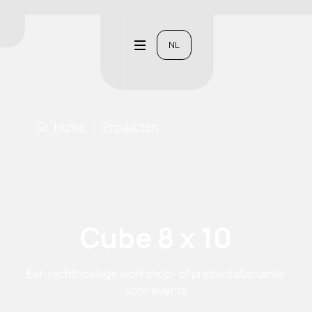
NL
Home
›
Producten
Cube 8 x 10
Een rechthoekige workshop- of presentatieruimte
voor events