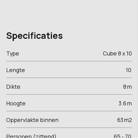
Specificaties
Type
Cube 8 x 10
Lengte
10
Dikte
8
m
Hoogte
3.6
m
Oppervlakte binnen
63
m2
Personen (zittend)
65 - 70