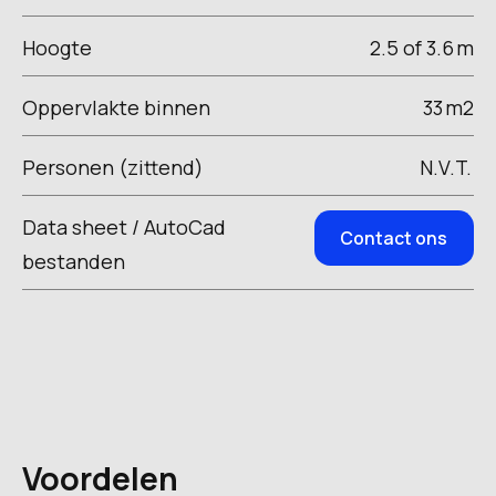
Hoogte
2.5 of 3.6
m
Oppervlakte binnen
33
m2
Personen (zittend)
N.V.T.
Data sheet / AutoCad
Contact ons
bestanden
Voordelen