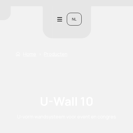
NL
Home
›
Producten
U-Wall 10
U-vorm wandsysteem voor event en congres