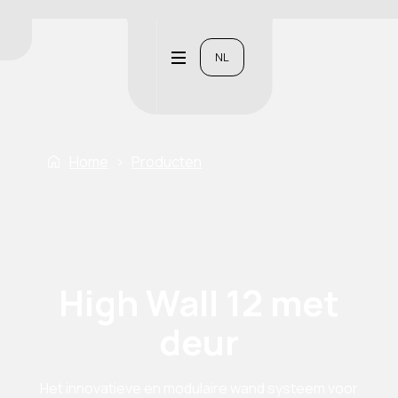
NL
Home
›
Producten
High Wall 12 met
deur
Het innovatieve en modulaire wand systeem voor