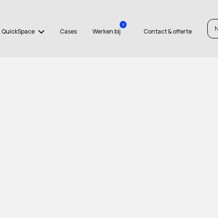
x
QuickSpace
Cases
Werken bij
Contact & offerte