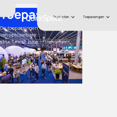
Toepassingen
Producten
Toepassingen
De toepassingen
van opblaasbare
structuren
Home
›
Toepassingen