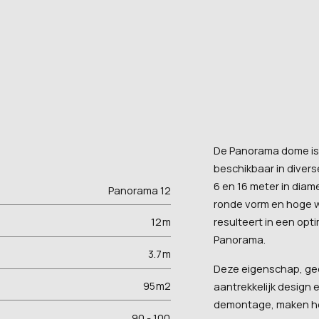
De Panorama dome is 
beschikbaar in diver
6 en 16 meter in diam
Panorama 12
ronde vorm en hoge 
resulteert in een opt
12
m
Panorama.
3.7
m
Deze eigenschap, gec
95
m2
aantrekkelijk design e
demontage, maken het 
90 - 100