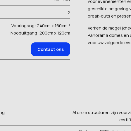
voor evenementen en
geschikte omgeving v
2
break-outs en presen
Vooringang: 240cm x 160cm /
Verken de mogelijkhe
Nooduitgang: 200cm x 120cm
Panorama domes en o
voor uw volgende eve
Contact ons
ing
Al onze structuren zijn voorz
certif