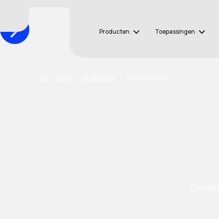
Producten
Toepassingen
Home
›
Producten
›
Panorama 12
Design