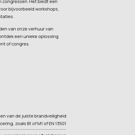
 congressen. Het biedt een
oor bijvoorbeeld workshops,
taties.
den van onze verhuur van
ntdek een unieke oplossing
nt of congres.
ien van de juiste brandveiligheid
icering, zoals B1 of M1 of EN 13501