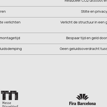
Reduceer CO2 uitstoot e
oren
Stilte en priva
 te verlichten
Verlicht de structuur in een
emontagetijd
Bespaar tijd en geld doo
eluidsdemping
Geen geluidsoverdracht tus