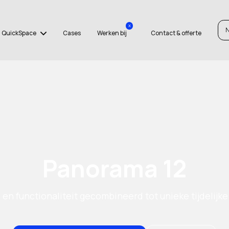
x
QuickSpace
Cases
Werken bij
Contact & offerte
Panorama 12
 en functionaliteit gecombineerd tot unieke tijdelijke