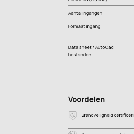
Aantal ingangen
Formaat ingang
Data sheet / AutoCad
bestanden
Voordelen
Brandveiligheid certificer